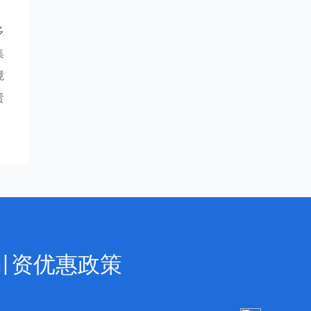
多
集
境
责
引资优惠政策